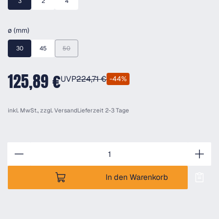
3
2
4
auswählen
ø (mm)
30
45
50
(Diese Option ist zurzeit nicht verfügbar.)
125,89 €
UVP
224,71 €
-44%
inkl. MwSt., zzgl.
Versand
Lieferzeit 2-3 Tage
Anzahl
In den Warenkorb