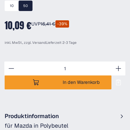
10
50
10,09 €
UVP
16,41 €
-39%
inkl. MwSt., zzgl.
Versand
Lieferzeit 2-3 Tage
Anzahl
In den Warenkorb
Produktinformation
für Mazda in Polybeutel