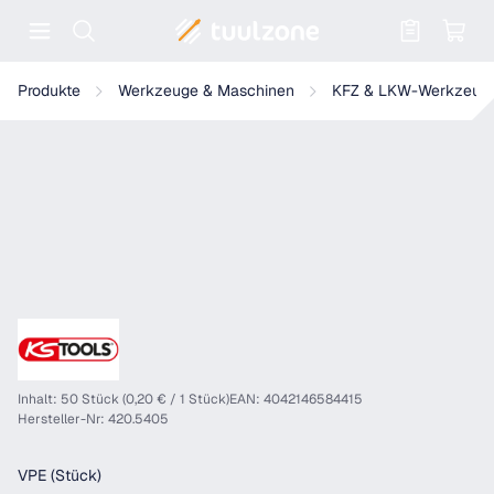
Warenkorb enthält 0 Positionen. Der
KS Tools Haltebügel-Clip für Mazda
Produkte
Werkzeuge & Maschinen
KFZ & LKW-Werkzeug
Inhalt: 50 Stück (0,20 € / 1 Stück)
EAN: 4042146584415
Hersteller-Nr: 420.5405
auswählen
VPE (Stück)