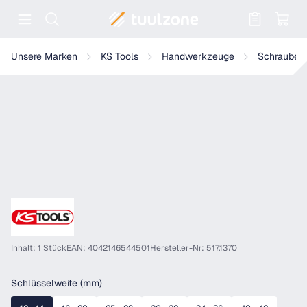
Warenkorb enthält 0 Positionen. Der
KS Tools Fester Hakenschlüssel mit Nase
Unsere Marken
KS Tools
Handwerkzeuge
Schrauben
Inhalt: 1 Stück
EAN: 4042146544501
Hersteller-Nr: 517.1370
auswählen
Schlüsselweite (mm)