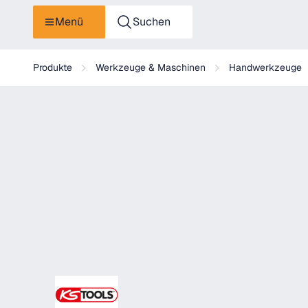
Menü
Suchen
KS Tools Einhand-Rohrzange
Produkte
Werkzeuge & Maschinen
Handwerkzeuge