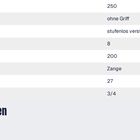
250
ohne Griff
stufenlos vers
8
200
Zange
27
3/4
en