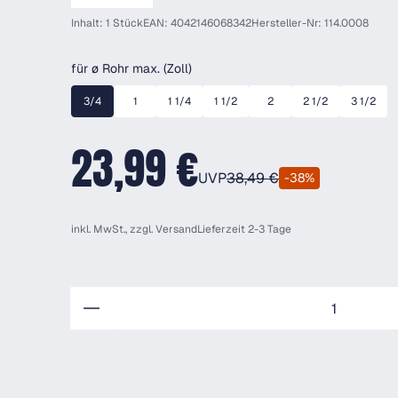
Inhalt: 1 Stück
EAN: 4042146068342
Hersteller-Nr: 114.0008
auswählen
für ø Rohr max. (Zoll)
3/4
1
1 1/4
1 1/2
2
2 1/2
3 1/2
23,99 €
UVP
38,49 €
-38%
inkl. MwSt., zzgl.
Versand
Lieferzeit 2-3 Tage
Anzahl