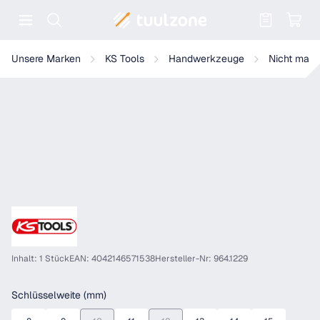
Warenkorb enthält 0 Positionen. Der
KS Tools EDELSTAHL 1/2" 6kant-Stecknuss
Unsere Marken
KS Tools
Handwerkzeuge
Nicht magn
Inhalt: 1 Stück
EAN: 4042146571538
Hersteller-Nr: 964.1229
auswählen
Schlüsselweite (mm)