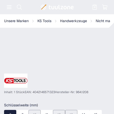
Warenkorb enthält 0 Positionen. Der
KS Tools EDELSTAHL 1/2" 6kant-Stecknuss
Unsere Marken
KS Tools
Handwerkzeuge
Nicht magn
Inhalt: 1 Stück
EAN: 4042146571323
Hersteller-Nr: 964.1208
auswählen
Schlüsselweite (mm)