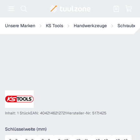
Warenkorb enthält 0 Positionen. Der
KS Tools Doppelmaul-Kraftschlüssel
Unsere Marken
KS Tools
Handwerkzeuge
Schrauben
Inhalt: 1 Stück
EAN: 4042146212721
Hersteller-Nr: 517.1425
auswählen
Schlüsselweite (mm)