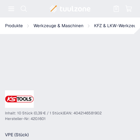
Warenkorb enthält 0 Positionen. Der
KS Tools Befestigungs-Clip für Opel
Produkte
Werkzeuge & Maschinen
KFZ & LKW-Werkzeug
Inhalt: 10 Stück (0,39 € / 1 Stück)
EAN: 4042146581902
Hersteller-Nr: 420.1601
auswählen
VPE (Stück)