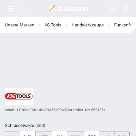
Warenkorb enthält 0 Positionen. Der
KS Tools BRONZEplus Stecknuss 1/2" 6-kant
Unsere Marken
KS Tools
Handwerkzeuge
Funkenfre
Inhalt: 1 Stück
EAN: 4042146519240
Hersteller-Nr: 963.1261
auswählen
Schlüsselweite (Zoll)