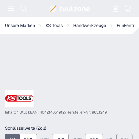
Warenkorb enthält 0 Positionen. Der
KS Tools BRONZEplus Stecknuss 1/2" 6-kant
Unsere Marken
KS Tools
Handwerkzeuge
Funkenfre
Inhalt: 1 Stück
EAN: 4042146519127
Hersteller-Nr: 963.1249
auswählen
Schlüsselweite (Zoll)