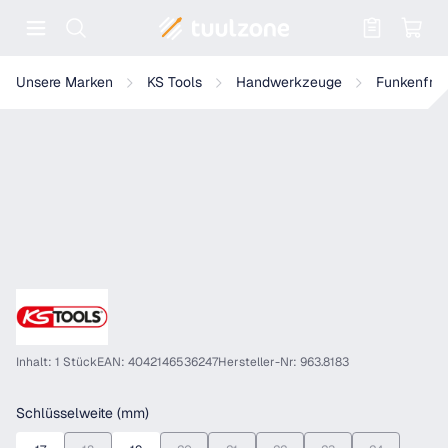
Warenkorb enthält 0 Positionen. Der
KS Tools BRONZEplus Montageringschlüssel mit Dorn, gekröpft
Unsere Marken
KS Tools
Handwerkzeuge
Funkenfre
Inhalt: 1 Stück
EAN: 4042146536247
Hersteller-Nr: 963.8183
auswählen
Schlüsselweite (mm)