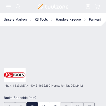
Warenkorb enthält 0 Positionen. Der
KS Tools BRONZEplus Maurermeißel
Unsere Marken
KS Tools
Handwerkzeuge
Funkenfre
Inhalt: 1 Stück
EAN: 4042146522691
Hersteller-Nr: 963.2442
auswählen
Breite Schneide (mm)