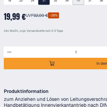
18
22
24
27
32
34
36
37
38
(Diese Option ist zurzeit
19,99 €
UVP
32,00 €
-38%
inkl. MwSt., zzgl.
Versand
Lieferzeit 2-3 Tage
Anzahl
In de
Produktinformation
zum Anziehen und Lösen von Leitungsverschr
Handbetätigung Innenvierkantantrieb nach DIN