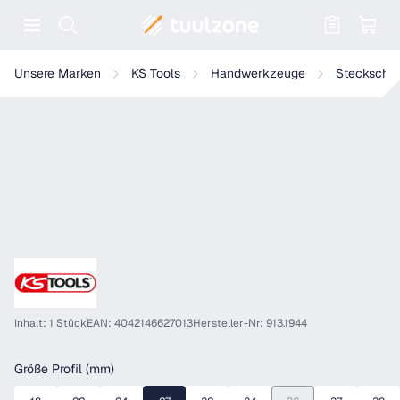
Warenkorb enthält 0 Positionen. Der
KS Tools 3/8" Einsteck-Einmaulschlüssel
Unsere Marken
KS Tools
Handwerkzeuge
Steckschlü
Inhalt: 1 Stück
EAN: 4042146627013
Hersteller-Nr: 913.1944
auswählen
Größe Profil (mm)