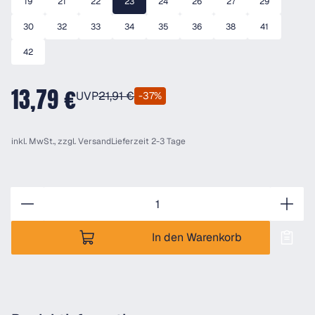
19
21
22
23
24
26
27
29
30
32
33
34
35
36
38
41
42
13,79 €
UVP
21,91 €
-37%
inkl. MwSt., zzgl.
Versand
Lieferzeit 2-3 Tage
Anzahl
In den Warenkorb