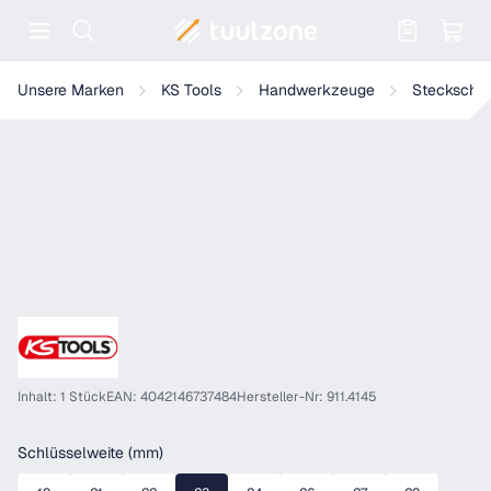
Warenkorb enthält 0 Positionen. Der
KS Tools 3/4" Sechskant-Stecknuss, lang
Unsere Marken
KS Tools
Handwerkzeuge
Steckschlü
Inhalt: 1 Stück
EAN: 4042146737484
Hersteller-Nr: 911.4145
auswählen
Schlüsselweite (mm)