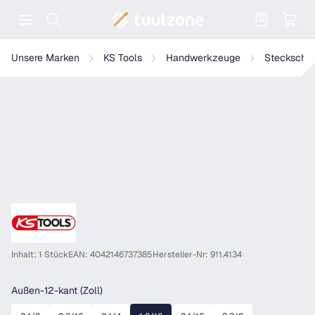
Warenkorb enthält 0 Positionen. Der
KS Tools 3/4" 12-kant-Stecknuss, kurz
Unsere Marken
KS Tools
Handwerkzeuge
Steckschlü
Inhalt: 1 Stück
EAN: 4042146737385
Hersteller-Nr: 911.4134
auswählen
Außen-12-kant (Zoll)