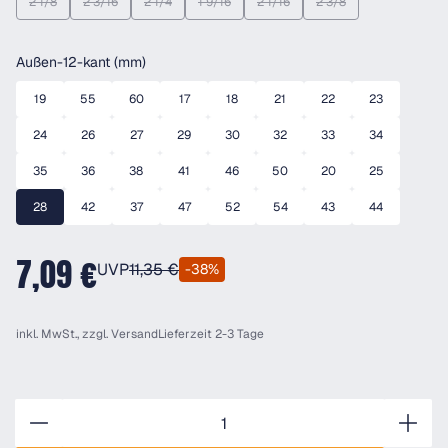
2 1/8
2 3/16
2 1/4
1 9/16
2 1/16
2 3/8
(Diese Option ist zurzeit nicht verfügbar.)
(Diese Option ist zurzeit nicht verfügbar.)
(Diese Option ist zurzeit nicht verfügbar.)
(Diese Option ist zurzeit nicht verfügbar.)
(Diese Option ist zurzeit nicht verfü
(Diese Option ist zurzeit
auswählen
Außen-12-kant (mm)
19
55
60
17
18
21
22
23
24
26
27
29
30
32
33
34
35
36
38
41
46
50
20
25
28
42
37
47
52
54
43
44
7,09 €
UVP
11,35 €
-38%
inkl. MwSt., zzgl.
Versand
Lieferzeit 2-3 Tage
Anzahl