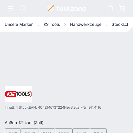
Warenkorb enthält 0 Positionen. Der
KS Tools 3/4" 12-kant-Stecknuss, kurz
Unsere Marken
KS Tools
Handwerkzeuge
Steckschlü
Inhalt: 1 Stück
EAN: 4042146737224
Hersteller-Nr: 911.4116
auswählen
Außen-12-kant (Zoll)