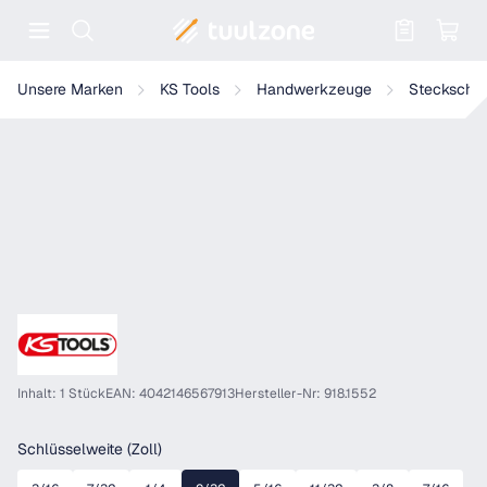
Warenkorb enthält 0 Positionen. Der
KS Tools 1/4" CHROMEplus 12-kant-Stecknuss
Unsere Marken
KS Tools
Handwerkzeuge
Steckschlü
Inhalt: 1 Stück
EAN: 4042146567913
Hersteller-Nr: 918.1552
auswählen
Schlüsselweite (Zoll)