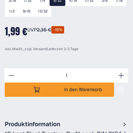
3/16
7/32
1/4
9/32
5/16
11/32
3/8
7/16
1/2
9/16
13/32
1,99 €
UVP
2,35 €
-15%
inkl. MwSt., zzgl.
Versand
Lieferzeit 2-3 Tage
Anzahl
In den Warenkorb
Produktinformation