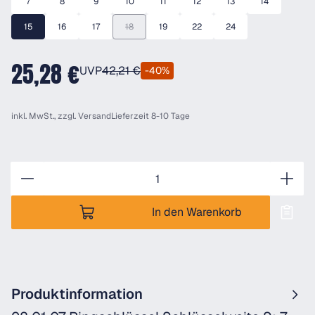
7
8
9
10
11
12
13
14
15
16
17
18
19
22
24
(Diese Option ist zurzeit nicht verfügbar.)
25,28 €
UVP
42,21 €
-40%
inkl. MwSt., zzgl.
Versand
Lieferzeit 8-10 Tage
Anzahl
In den Warenkorb
Produktinformation