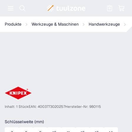
Warenkorb enthält 0 Positionen. Der
KNIPEX Einringschlüssel
Produkte
Werkzeuge & Maschinen
Handwerkzeuge
Inhalt: 1 Stück
EAN: 4003773020257
Hersteller-Nr: 980115
auswählen
Schlüsselweite (mm)