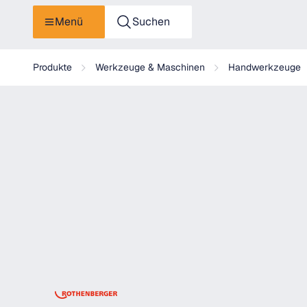
Menü
Suchen
Rothenberger Ersatzmesser für ROCUT TC 50 Kunststoffrohr-
Produkte
Werkzeuge & Maschinen
Handwerkzeuge