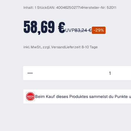
Inhalt: 1 Stück
EAN: 4004625027714
Hersteller-Nr: 52011
58,69 €
UVP
83,24 €
-29%
inkl. MwSt., zzgl.
Versand
Lieferzeit 8-10 Tage
Anzahl
Beim Kauf dieses Produktes sammelst du Punkte un