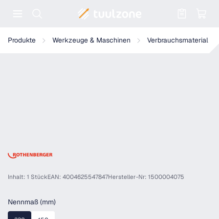
Warenkorb enthält 0 Positionen. Der
Rothenberger Diamantbohrkrone DX High Speed Dry,1/2"
Produkte
Werkzeuge & Maschinen
Verbrauchsmaterial
Inhalt: 1 Stück
EAN: 4004625547847
Hersteller-Nr: 1500004075
auswählen
Nennmaß (mm)