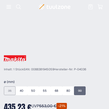
Warenkorb enthält 0 Positionen. Der
Inhalt: 1 Stück
EAN: 0088381945059
Hersteller-Nr: P-04036
auswählen
ø (mm)
35
40
50
55
68
80
90
(Diese Option ist zurzeit nicht verfügbar.)
(Diese Option ist zurzeit
435,23 €
UVP
553,00 €
-21%