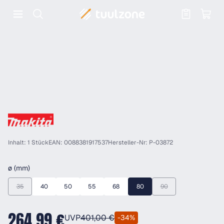
Warenkorb enthält 0 Positionen. Der
Inhalt: 1 Stück
EAN: 0088381917537
Hersteller-Nr: P-03872
auswählen
ø (mm)
35
40
50
55
68
80
90
(Diese Option ist zurzeit nicht verfügbar.)
(Diese Option ist zurzeit
264,99 €
UVP
401,00 €
-34%