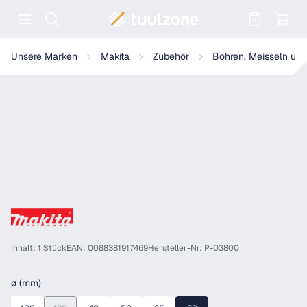
Warenkorb enthält 0 Positionen. Der
Makita HM Bohrkrone, Ø 80mm - 8 Zähne - SDS-MAX - P-03800
Unsere Marken
Makita
Zubehör
Bohren, Meisseln und
Inhalt: 1 Stück
EAN: 0088381917469
Hersteller-Nr: P-03800
auswählen
ø (mm)