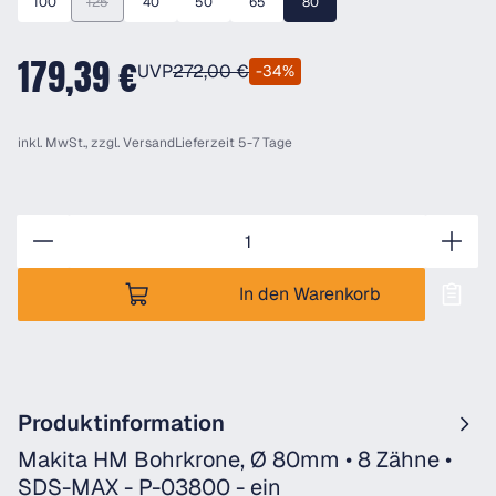
100
125
40
50
65
80
(Diese Option ist zurzeit nicht verfügbar.)
179,39 €
UVP
272,00 €
-34%
inkl. MwSt., zzgl.
Versand
Lieferzeit 5-7 Tage
Anzahl
In den Warenkorb
Produktinformation
Makita HM Bohrkrone, Ø 80mm • 8 Zähne •
SDS-MAX - P-03800 - ein