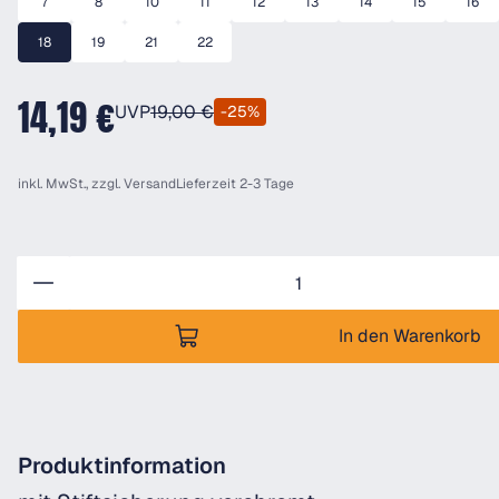
7
8
10
11
12
13
14
15
16
18
19
21
22
14,19 €
UVP
19,00 €
-25%
inkl. MwSt., zzgl.
Versand
Lieferzeit 2-3 Tage
Anzahl
In den Warenkorb
Produktinformation