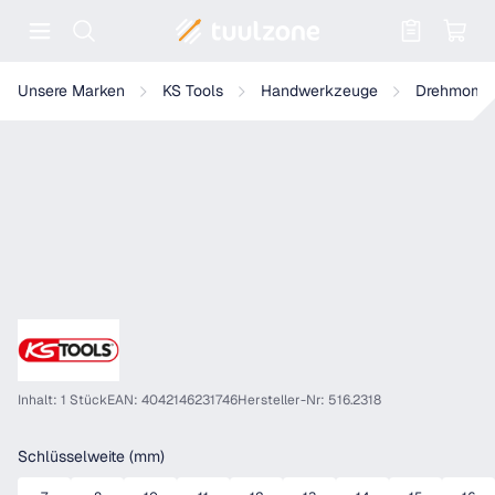
Warenkorb enthält 0 Positionen. Der
KS Tools Einsteck-Ringschlüssel
Unsere Marken
KS Tools
Handwerkzeuge
Drehmome
Inhalt: 1 Stück
EAN: 4042146231746
Hersteller-Nr: 516.2318
auswählen
Schlüsselweite (mm)