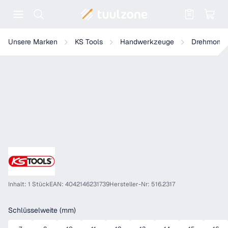
Warenkorb enthält 0 Positionen. Der
KS Tools Einsteck-Ringschlüssel
Unsere Marken
KS Tools
Handwerkzeuge
Drehmome
Inhalt: 1 Stück
EAN: 4042146231739
Hersteller-Nr: 516.2317
auswählen
Schlüsselweite (mm)