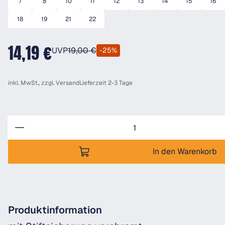
7
8
10
11
12
13
14
15
16
18
19
21
22
14,19 €
UVP
19,00 €
-25%
inkl. MwSt., zzgl.
Versand
Lieferzeit 2-3 Tage
Anzahl
In den Warenkorb
Produktinformation