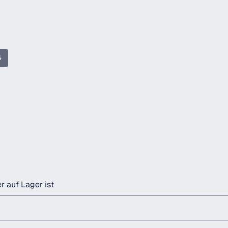
5
n ist zurzeit nicht verfügbar.)
iese Option ist zurzeit nicht verfügbar.)
r auf Lager ist