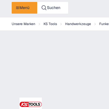
Menü
Suchen
KS Tools BRONZEplus Verstellbarer Schraubenschlüssel
Unsere Marken
KS Tools
Handwerkzeuge
Funke