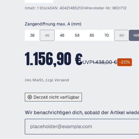
Inhalt: 1 Stück
EAN: 4042146521014
Hersteller-Nr: 963.1712
auswählen
Zangenöffnung max. A (mm)
38
45
48
58
65
70
80
10
(Diese Option ist zurzeit nicht verfügbar.)
(Diese Optio
(D
1.156,90 €
UVP
1.438,00 €
-20%
inkl. MwSt., zzgl.
Versand
Derzeit nicht verfügbar
Wir benachrichtigen dich, sobald der Artikel wiede