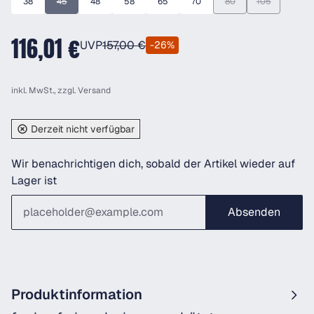
38
45
48
58
65
70
80
105
(Diese Option ist zurzeit nicht verfügbar.)
(Diese Option ist zurzeit
(Diese Option i
116,01 €
UVP
157,00 €
-26%
inkl. MwSt., zzgl.
Versand
Derzeit nicht verfügbar
Wir benachrichtigen dich, sobald der Artikel wieder auf
Lager ist
Absenden
Produktinformation