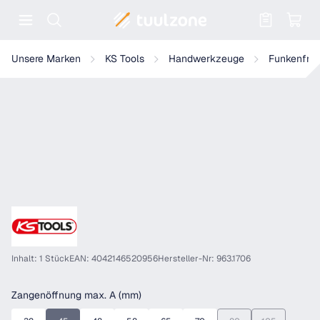
Warenkorb enthält 0 Positionen. Der
KS Tools BRONZEplus Verstellbarer Schraubenschlüssel
Unsere Marken
KS Tools
Handwerkzeuge
Funkenfre
Inhalt: 1 Stück
EAN: 4042146520956
Hersteller-Nr: 963.1706
auswählen
Zangenöffnung max. A (mm)