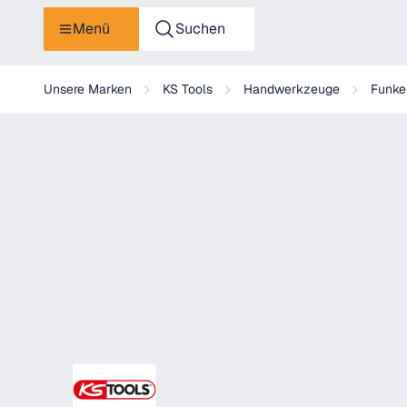
Menü
Suchen
KS Tools BRONZEplus 3-kant-Steckschlüssel
Unsere Marken
KS Tools
Handwerkzeuge
Funke