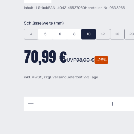
Inhalt: 1 Stück
EAN: 4042146537060
Hersteller-Nr: 963.8265
auswählen
Schlüsselweite (mm)
4
5
6
8
10
12
16
20
(Diese Option ist zurzeit nicht verfügbar.)
(Diese Option ist zurz
(Diese Optio
(D
70,99 €
UVP
98,00 €
-28%
inkl. MwSt., zzgl.
Versand
Lieferzeit 2-3 Tage
Anzahl