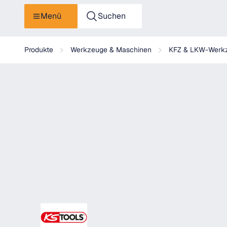
Menü
Suchen
KS Tools Zierleisten-Verbindungsclip für Toyota
Produkte
Werkzeuge & Maschinen
KFZ & LKW-Werk