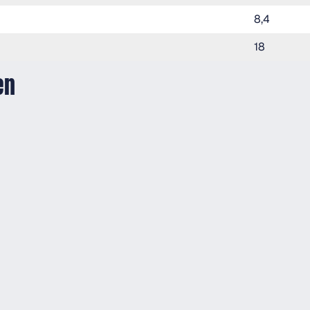
8,4
18
en