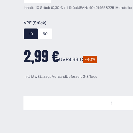
Inhalt: 10 Stück (0,30 € / 1 Stück)
EAN: 4042146582251
Hersteller
auswählen
VPE (Stück)
10
50
2,99 €
UVP
4,99 €
-40%
inkl. MwSt., zzgl.
Versand
Lieferzeit 2-3 Tage
Anzahl