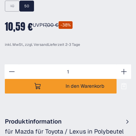
10
50
(Diese Option ist zurzeit nicht verfügbar.)
10,59 €
UVP
17,00 €
-38%
inkl. MwSt., zzgl.
Versand
Lieferzeit 2-3 Tage
Anzahl
In den Warenkorb
Produktinformation
für Mazda für Toyota / Lexus in Polybeutel