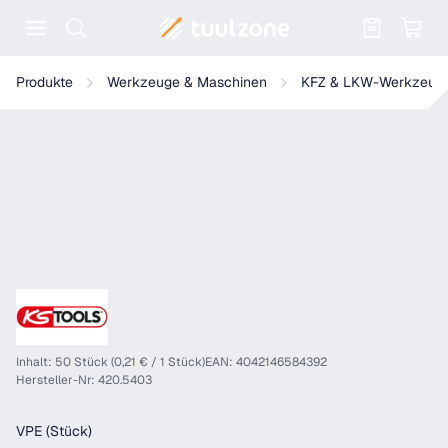
Warenkorb enthält 0 Positionen. Der
KS Tools Verkleidungs-Clip für Mazda
Produkte
Werkzeuge & Maschinen
KFZ & LKW-Werkzeug
Inhalt: 50 Stück (0,21 € / 1 Stück)
EAN: 4042146584392
Hersteller-Nr: 420.5403
auswählen
VPE (Stück)