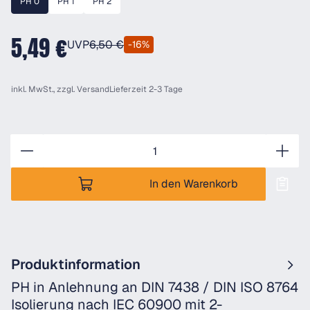
PH 0
PH 1
PH 2
5,49 €
UVP
6,50 €
-16%
inkl. MwSt., zzgl.
Versand
Lieferzeit 2-3 Tage
Anzahl
In den Warenkorb
Produktinformation
PH in Anlehnung an DIN 7438 / DIN ISO 8764
Isolierung nach IEC 60900 mit 2-