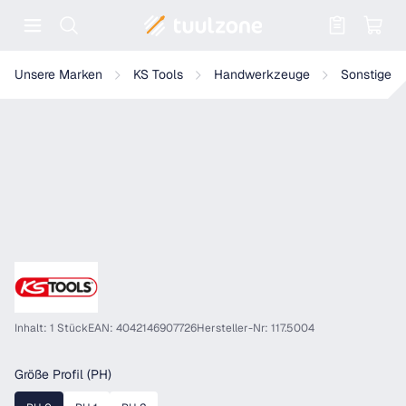
Warenkorb enthält 0 Positionen. Der
KS Tools VDE PH-Schraubendreher
Unsere Marken
KS Tools
Handwerkzeuge
Sonstiges
Inhalt: 1 Stück
EAN: 4042146907726
Hersteller-Nr: 117.5004
auswählen
Größe Profil (PH)