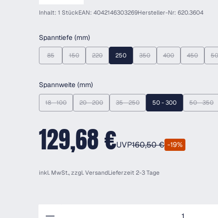
Inhalt: 1 Stück
EAN: 4042146303269
Hersteller-Nr: 620.3604
auswählen
Spanntiefe (mm)
85
150
220
250
350
400
450
5
(Diese Option ist zurzeit nicht verfügbar.)
(Diese Option ist zurzeit nicht verfügbar.)
(Diese Option ist zurzeit nicht verfügbar.)
(Diese Option ist zurzeit nicht 
(Diese Option ist zur
(Diese Opti
auswählen
Spannweite (mm)
18 - 100
20 - 200
35 - 250
50 - 300
50 - 350
(Diese Option ist zurzeit nicht verfügbar.)
(Diese Option ist zurzeit nicht verfügbar.)
(Diese Option ist zurzeit nicht verfügb
(Diese 
129,68 €
UVP
160,50 €
-19%
inkl. MwSt., zzgl.
Versand
Lieferzeit 2-3 Tage
Anzahl