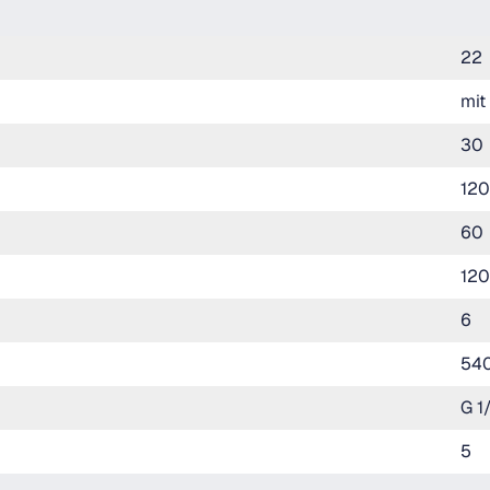
22
mit
30
120
60
120
6
54
G 1
5