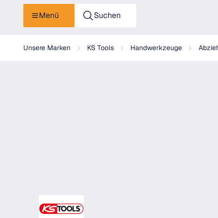
Menü
Suchen
KS Tools Universal-Abzieher 2-armig
Unsere Marken
KS Tools
Handwerkzeuge
Abzie