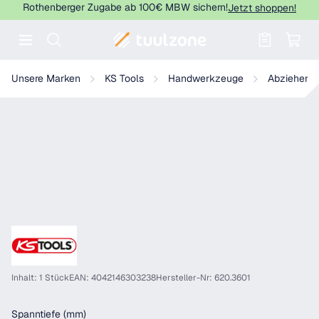
Rothenberger Zugabe ab 100€ MBW sichern!
Jetzt shoppen!
Warenkorb enthält 0 Positionen. Der
KS Tools Universal-Abzieher 2-armig
Unsere Marken
KS Tools
Handwerkzeuge
Abzieher
Inhalt: 1 Stück
EAN: 4042146303238
Hersteller-Nr: 620.3601
auswählen
Spanntiefe (mm)