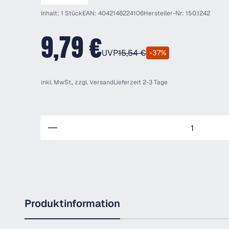
Inhalt: 1 Stück
EAN: 4042146224106
Hersteller-Nr: 150.1242
9,79 €
UVP
15,54 €
-37%
inkl. MwSt., zzgl.
Versand
Lieferzeit 2-3 Tage
Anzahl
Produktinformation