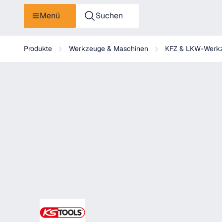
Menü
Suchen
KS Tools Spezial-Auspuff-Hakenwerkzeug für Profilgummis
Produkte
Werkzeuge & Maschinen
KFZ & LKW-Werk