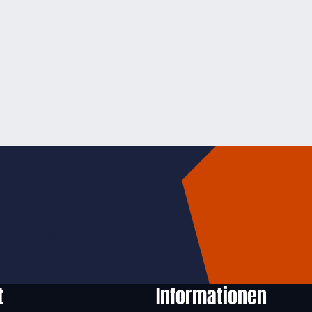
usive
halten.
t
Informationen