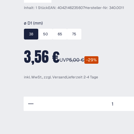
Inhalt: 1 Stück
EAN: 4042146235607
Hersteller-Nr: 340.0011
auswählen
ø D1 (mm)
38
50
65
75
3,56 €
UVP
5,00 €
-29%
inkl. MwSt., zzgl.
Versand
Lieferzeit 2-4 Tage
Anzahl