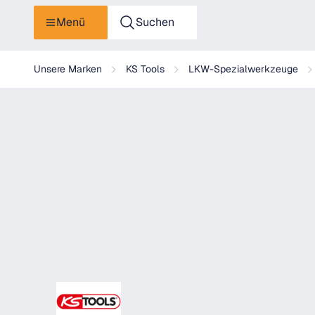
Menü
Suchen
KS Tools Rostfreie Drahttopfbürste 0,3mm
Unsere Marken
KS Tools
LKW-Spezialwerkzeuge