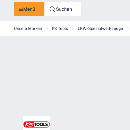
Menü
Suchen
KS Tools Präzisions-Haarlineal
Unsere Marken
KS Tools
LKW-Spezialwerkzeuge