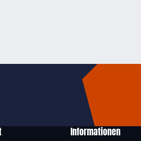
usive
halten.
t
Informationen