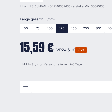
Inhalt: 1 Stück
EAN: 4042146332436
Hersteller-Nr: 300.0633
auswählen
Länge gesamt L (mm)
50
75
100
125
150
200
300
40
15,59 €
UVP
24,61 €
-37%
inkl. MwSt., zzgl.
Versand
Lieferzeit 2-3 Tage
Anzahl