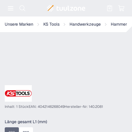
Warenkorb enthält 0 Positionen. Der
KS Tools Messinghammer
Unsere Marken
KS Tools
Handwerkzeuge
Hammer
Inhalt: 1 Stück
EAN: 4042146268049
Hersteller-Nr: 140.2081
auswählen
Länge gesamt L1 (mm)