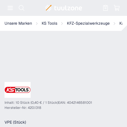
Warenkorb enthält 0 Positionen. Der
KS Tools Kunststoff-Niete für GM
Unsere Marken
KS Tools
KFZ-Spezialwerkzeuge
Kar
Inhalt: 10 Stück (0,40 € / 1 Stück)
EAN: 4042146581001
Hersteller-Nr: 420.1318
auswählen
VPE (Stück)