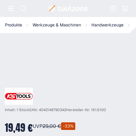
Warenkorb enthält 0 Positionen. Der
KS Tools Kugelkopf-Innensechskant-Winkelstiftschlüssel-Satz, lang
Produkte
Werkzeuge & Maschinen
Handwerkzeuge
W
Inhalt: 1 Stück
EAN: 4042146790342
Hersteller-Nr: 151.5100
19,49 €
UVP
29,00 €
-33%