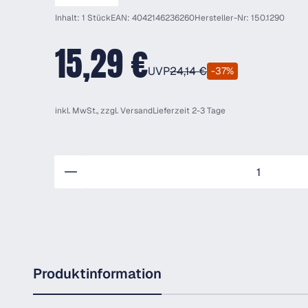
Inhalt: 1 Stück
EAN: 4042146236260
Hersteller-Nr: 150.1290
15,29 €
UVP
24,14 €
-37%
inkl. MwSt., zzgl.
Versand
Lieferzeit 2-3 Tage
Anzahl
Produktinformation