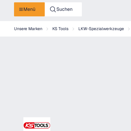
Menü
Suchen
KS Tools Kabel-Entriegelungswerkzeug für Rundsteckhülse 1
Unsere Marken
KS Tools
LKW-Spezialwerkzeuge