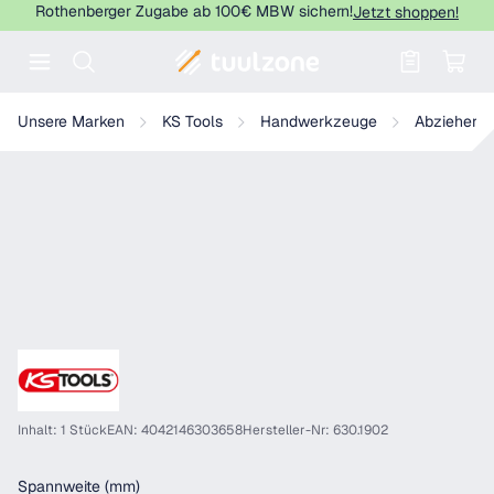
Rothenberger Zugabe ab 100€ MBW sichern!
Jetzt shoppen!
Warenkorb enthält 0 Positionen. Der
KS Tools Hydraulischer Schnellspann-Universal-Abzieher
Unsere Marken
KS Tools
Handwerkzeuge
Abzieher
Inhalt: 1 Stück
EAN: 4042146303658
Hersteller-Nr: 630.1902
auswählen
Spannweite (mm)