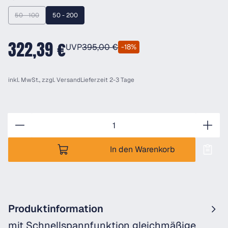
50 - 100
50 - 200
(Diese Option ist zurzeit nicht verfügbar.)
322,39 €
UVP
395,00 €
-18%
inkl. MwSt., zzgl.
Versand
Lieferzeit 2-3 Tage
Anzahl
In den Warenkorb
Produktinformation
mit Schnellspannfunktion gleichmäßige