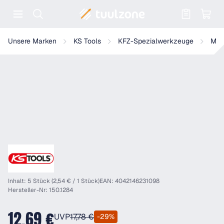
Warenkorb enthält 0 Positionen. Der
KS Tools Gewindeeinsätze M14 x 1,25 (17,5), 5er Pack
Unsere Marken
KS Tools
KFZ-Spezialwerkzeuge
Mot
Inhalt: 5 Stück (2,54 € / 1 Stück)
EAN: 4042146231098
Hersteller-Nr: 150.1284
12,69 €
UVP
17,78 €
-29%