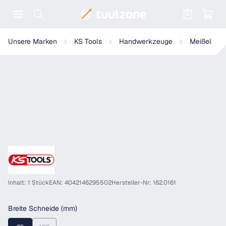
Warenkorb enthält 0 Positionen. Der
KS Tools Fugenmeißel mit Handschutzgriff, 8-kant
Unsere Marken
KS Tools
Handwerkzeuge
Meißel
Inhalt: 1 Stück
EAN: 4042146295502
Hersteller-Nr: 162.0161
auswählen
Breite Schneide (mm)