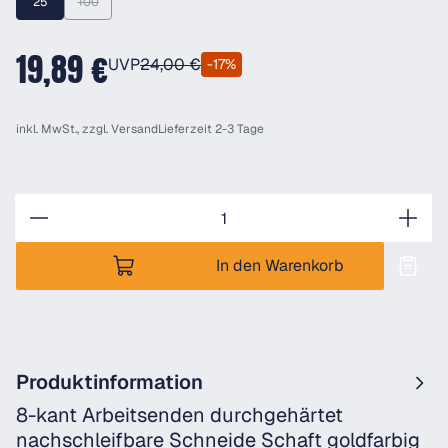
25
100
(Diese Option ist zurzeit nicht verfügbar.)
19,89 €
UVP
24,00 €
-17%
inkl. MwSt., zzgl.
Versand
Lieferzeit 2-3 Tage
Anzahl
In den Warenkorb
Produktinformation
8-kant Arbeitsenden durchgehärtet
nachschleifbare Schneide Schaft goldfarbig