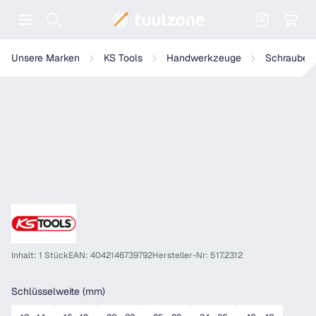
Warenkorb enthält 0 Positionen. Der
KS Tools Fester Hakenschlüssel mit Zapfen
Unsere Marken
KS Tools
Handwerkzeuge
Schrauben
Inhalt: 1 Stück
EAN: 4042146739792
Hersteller-Nr: 517.2312
auswählen
Schlüsselweite (mm)