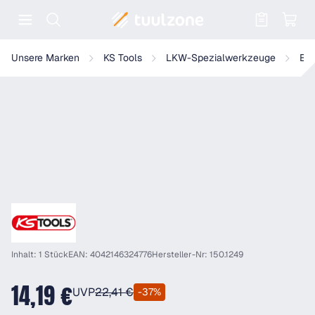
Warenkorb enthält 0 Positionen. Der
KS Tools Entriegelungswerkzeug für Rundstecker-Rundsteckhülse
Unsere Marken
KS Tools
LKW-Spezialwerkzeuge
Ele
Inhalt: 1 Stück
EAN: 4042146324776
Hersteller-Nr: 150.1249
14,19 €
UVP
22,41 €
-37%