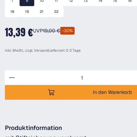
7
8
10
11
12
13
14
15
16
18
19
21
22
13,39 €
UVP
19,00 €
-30%
inkl. MwSt., zzgl.
Versand
Lieferzeit 2-3 Tage
Anzahl
In den Warenkorb
Produktinformation