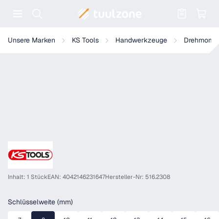
Warenkorb enthält 0 Positionen. Der
KS Tools Einsteck-Ringschlüssel
Unsere Marken
KS Tools
Handwerkzeuge
Drehmome
Inhalt: 1 Stück
EAN: 4042146231647
Hersteller-Nr: 516.2308
auswählen
Schlüsselweite (mm)