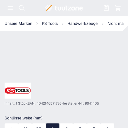
Warenkorb enthält 0 Positionen. Der
KS Tools EDELSTAHL 1/4" 6kant-Stecknuss
Unsere Marken
KS Tools
Handwerkzeuge
Nicht magn
Inhalt: 1 Stück
EAN: 4042146571736
Hersteller-Nr: 964.1405
auswählen
Schlüsselweite (mm)