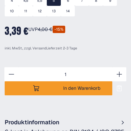
4
4,5
5,5
5
6
7
8
9
10
11
12
13
14
3,39 €
UVP
4,00 €
-15%
inkl. MwSt., zzgl.
Versand
Lieferzeit 2-3 Tage
Anzahl
In den Warenkorb
Produktinformation