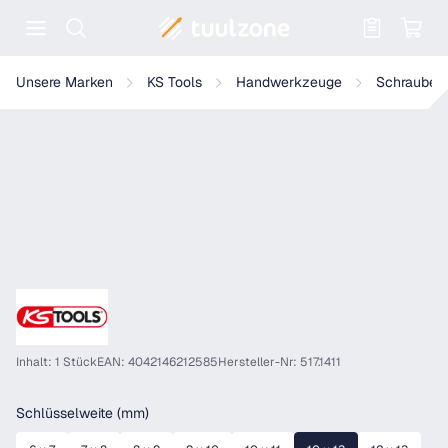
Warenkorb enthält 0 Positionen. Der
KS Tools Doppelmaul-Kraftschlüssel
Unsere Marken
KS Tools
Handwerkzeuge
Schrauben
Inhalt: 1 Stück
EAN: 4042146212585
Hersteller-Nr: 517.1411
auswählen
Schlüsselweite (mm)