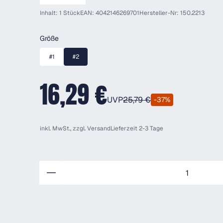
Inhalt: 1 Stück
EAN: 4042146269701
Hersteller-Nr: 150.2213
auswählen
Größe
#1
#2
16,29 €
UVP
25,79 €
-37%
inkl. MwSt., zzgl.
Versand
Lieferzeit 2-3 Tage
Anzahl