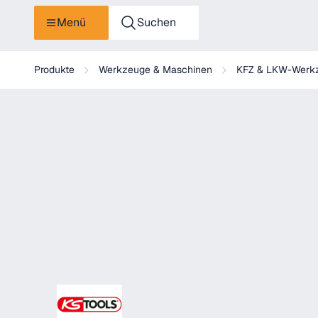
Menü
Suchen
KS Tools De-und Montagewerkzeug
Produkte
Werkzeuge & Maschinen
KFZ & LKW-Werk