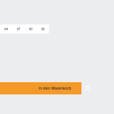
24
27
30
32
In den Warenkorb