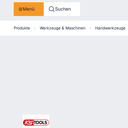
Menü
Suchen
KS Tools CHROMEplus Ringmaulschlüssel, abgewinkelt
Produkte
Werkzeuge & Maschinen
Handwerkzeuge