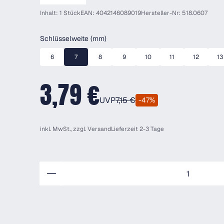
Inhalt: 1 Stück
EAN: 4042146089019
Hersteller-Nr: 518.0607
auswählen
Schlüsselweite (mm)
6
7
8
9
10
11
12
13
3,79 €
UVP
7,15 €
-47%
inkl. MwSt., zzgl.
Versand
Lieferzeit 2-3 Tage
Anzahl